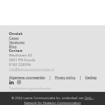
Ontdek
Cases
Vacatures
Blog
Contact
Westhaven 65
2801 PN Gouda
0182 528596
info@leenecommunicatie.nl
Algemene voorwaarden
Privacy policy
Gedragscod
Toestemmingsvoorkeuren
©
2026 Leene Communicatie bv, onderdeel van
Only -
Network for Strategic Communication