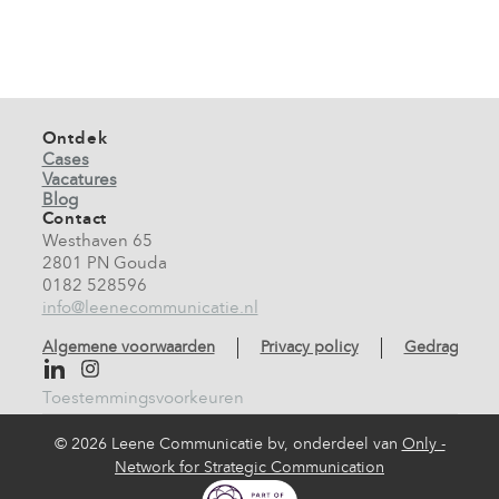
Ontdek
Cases
Vacatures
Blog
Contact
Westhaven 65
2801 PN Gouda
0182 528596
info@leenecommunicatie.nl
Algemene voorwaarden
Privacy policy
Gedragscod
Toestemmingsvoorkeuren
©
2026 Leene Communicatie bv, onderdeel van
Only -
Network for Strategic Communication