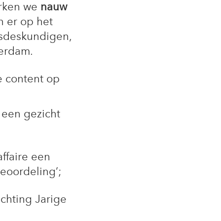
erken we
nauw
 er op het
gsdeskundigen,
erdam.
e content op
 een gezicht
ffaire een
beoordeling’;
ichting Jarige