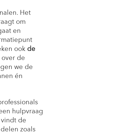
nalen. Het
vraagt om
gaat en
rmatiepunt
oeken ook
de
 over de
hogen we de
nnen én
professionals
 een hulpvraag
 vindt de
ddelen zoals