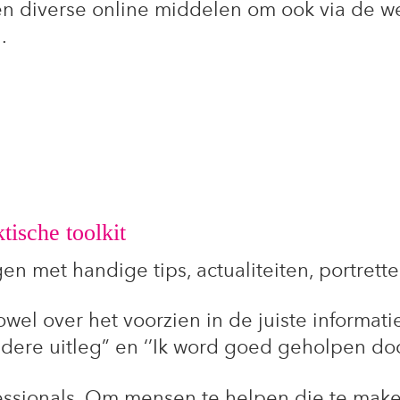
s en diverse online middelen om ook via de we
.
tische toolkit
en met handige tips, actualiteiten, portrett
zowel over het voorzien in de juiste informati
dere uitleg” en ‘’Ik word goed geholpen door
ofessionals. Om mensen te helpen die te m