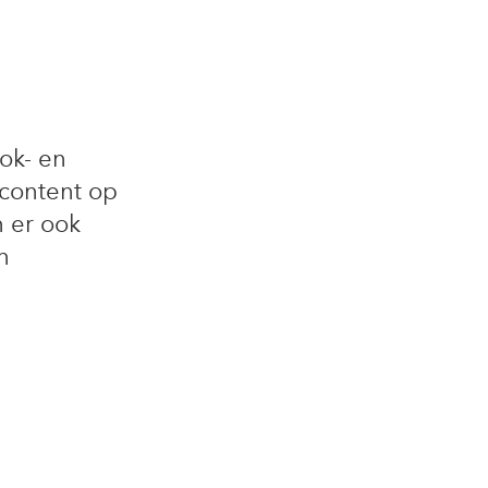
ok- en
 content op
 er ook
n