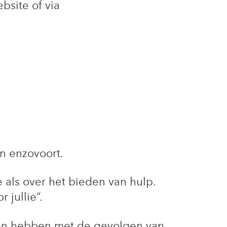
bsite of via
en enzovoort.
e als over het bieden van hulp.
 jullie”.
aken hebben met de gevolgen van