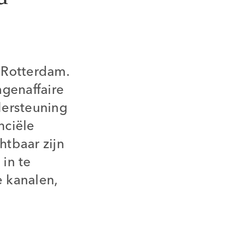
 Rotterdam.
genaffaire
dersteuning
nciële
htbaar zijn
in te
 kanalen,