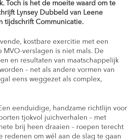
iek. Toch is het de moeite waard om te
chrijft Lynsey Dubbeld van Leene
 tijdschrift Communicatie.
ovende, kostbare exercitie met een
p MVO-verslagen is niet mals. De
len en resultaten van maatschappelijk
orden – net als andere vormen van
gal eens weggezet als complex,
Een eenduidige, handzame richtlijn voor
orten tjokvol juichverhalen – met
ete brij heen draaien – roepen terecht
de redenen om wél aan de slag te gaan