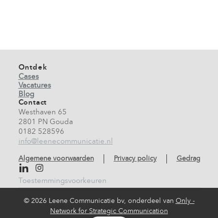
Ontdek
Cases
Vacatures
Blog
Contact
Westhaven 65
2801 PN Gouda
0182 528596
info@leenecommunicatie.nl
Algemene voorwaarden
Privacy policy
Gedragscod
Toestemmingsvoorkeuren
©
2026 Leene Communicatie bv, onderdeel van
Only -
Network for Strategic Communication