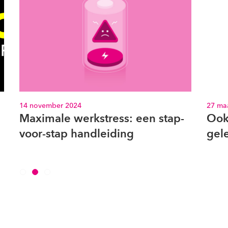
14 november 2024
27 ma
Maximale werkstress: een stap-
Ook 
voor-stap handleiding
gel