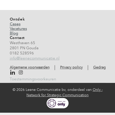
Ontdek
Cases
Vacatures
Blog
Contact
Westhaven 65
2801 PN Gouda
0182 528596
info@leenecommunicatie.nl
Algemene voorwaarden
Privacy policy
Gedragscod
Toestemmingsvoorkeuren
©
2026 Leene Communicatie bv, onderdeel van
Only -
Network for Strategic Communication