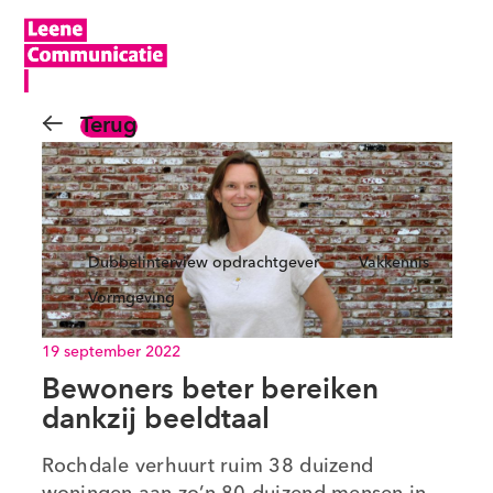
Terug
Dubbelinterview opdrachtgever
Vakkennis
Vormgeving
19 september 2022
Bewoners beter bereiken
dankzij beeldtaal
Rochdale verhuurt ruim 38 duizend