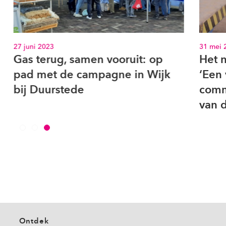
31 mei 2023
10 ok
Het nieuwe pensioenstelsel:
Woo
‘Een van de grootste
coro
communicatieve uitdagingen
ona
van dit moment in Nederland’
wet
Ontdek