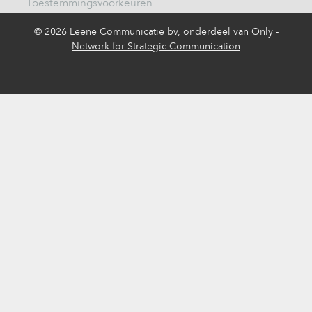
Toestemmingsvoorkeuren
©
2026 Leene Communicatie bv, onderdeel van
Only -
Network for Strategic Communication