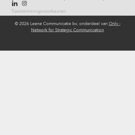
Toestemmingsvoorkeuren
©
2026 Leene Communicatie bv, onderdeel van
Only -
Network for Strategic Communication