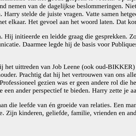
stand nemen van de dagelijkse beslommeringen. Nie
 Harry stelde de juiste vragen. Vatte samen hetge
et elkaar. Het gevoel aan het woord laten. Dat ko
. Hij initieerde en leidde graag die gesprekken. 
atie. Daarmee legde hij de basis voor Publiques
bij het uittreden van Job Leene (ook oud-BIKKER)
ouder. Prachtig dat hij het vertrouwen van ons al
 Professioneel gezien was er geen andere rol die h
e een ander perspectief te bieden. Harry zette je a
die leefde van én groeide van relaties. Een man 
. Zijn kinderen, geliefde, familie, vrienden en a