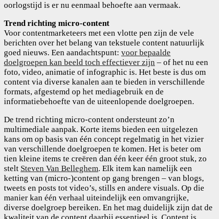
oorlogstijd is er nu eenmaal behoefte aan vermaak.
Trend richting micro-content
Voor contentmarketeers met een vlotte pen zijn de vele
berichten over het belang van tekstuele content natuurlijk
goed nieuws. Een aandachtspunt:
voor bepaalde
doelgroepen kan beeld toch effectiever zijn
– of het nu een
foto, video, animatie of infographic is. Het beste is dus om
content via diverse kanalen aan te bieden in verschillende
formats, afgestemd op het mediagebruik en de
informatiebehoefte van de uiteenlopende doelgroepen.
De trend richting micro-content ondersteunt zo’n
multimediale aanpak. Korte items bieden een uitgelezen
kans om op basis van één concept regelmatig in het vizier
van verschillende doelgroepen te komen. Het is beter om
tien kleine items te creëren dan één keer één groot stuk, zo
stelt
Steven Van Belleghem
. Elk item kan namelijk een
ketting van (micro-)content op gang brengen – van blogs,
tweets en posts tot video’s, stills en andere visuals. Op die
manier kan één verhaal uiteindelijk een omvangrijke,
diverse doelgroep bereiken. En het mag duidelijk zijn dat de
kwaliteit van de content daarbij essentieel is. Content is