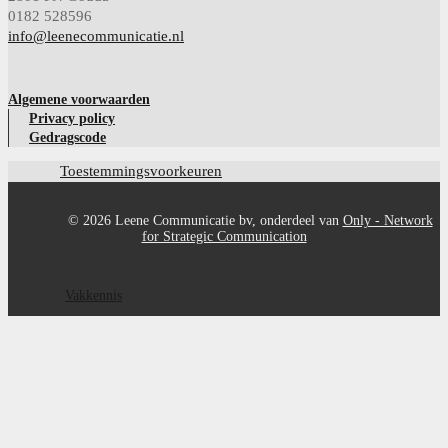
0182 528596
info@leenecommunicatie.nl
Algemene voorwaarden
Privacy policy
Gedragscode
Toestemmingsvoorkeuren
©
2026 Leene Communicatie bv, onderdeel van
Only - Network
for Strategic Communication
Vakkennis