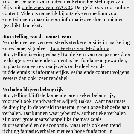
voor het behalen van contentmarketingdoelstellingen, zo
blijkt uit
onderzoek van SWOCC
. Dat geldt ook voor online
content. Video is namelijk bij uitstek een medium voor
entertainment, maar is voor informatieoverdracht minder
geschikt dan tekst.
Storytelling wordt mainstream
Verhalen verwerven een steeds sterkere positie in marketing
en reclame, signaleert
Tom Peeters van Mediaforta
.
Storytelling is erin geslaagd tot de kern van campagnes door
te dringen: verhalende content is het fundament geworden,
in plaats van een extraatje. Als onderdeel van de
middelenmix is informatierijke, verhalende content volgens
Peeters dan ook ‘zeer rendabel’.
Verhalen blijven belangrijk
Storytelling blijft de komende jaren zeker belangrijk,
voorspelt ook
trendwatcher Adjiedj Bakas
. Want naarmate
de dreiging in de wereld toeneemt, groeit onze behoefte aan
verhalen. Dat kunnen waargebeurde, authentieke verhalen
zijn over grote maatschappelijke thema’s zoals
duurzaamheid en de economie. Maar er is ook een trend
richting fantasieverhalen met een hoge funfactor. In