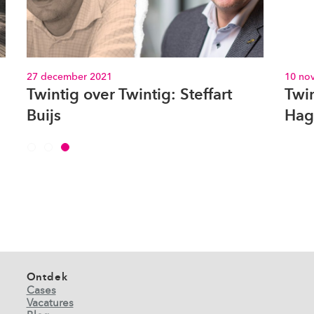
10 november 2021
1 augu
Twintig over Twintig: Maarten
Puz
Hagg
perf
Ontdek
Cases
Vacatures