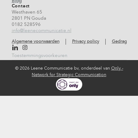
Blog
Contact
Westhaven 65
2801 PN Gouda
0182 528596
info@leenecommunicatie.nl
Algemene voorwaarden
Privacy policy
Gedragscod
Toestemmingsvoorkeuren
©
2026 Leene Communicatie bv, onderdeel van
Only -
Network for Strategic Communication