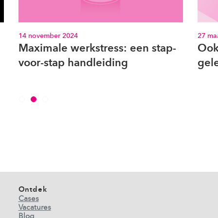
27 maart 2024
ess: een stap-
Ook zo’n last van
iding
gelebordenblues?
Ontdek
Cases
Vacatures
Blog