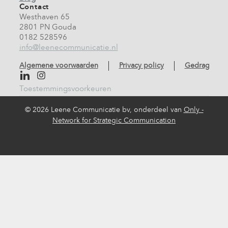
Contact
Westhaven 65
2801 PN Gouda
0182 528596
info@leenecommunicatie.nl
Algemene voorwaarden
Privacy policy
Gedragscod
Toestemmingsvoorkeuren
©
2026 Leene Communicatie bv, onderdeel van
Only -
Network for Strategic Communication